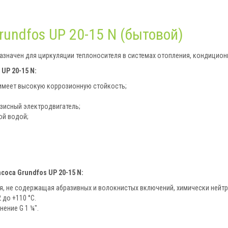
undfos UP 20-15 N (бытовой)
азначен для циркуляции теплоносителя в системах отопления, кондицион
UP 20-15 N:
я имеет высокую коррозионную стойкость;
зисный электродвигатель;
ой водой;
оса Grundfos UP 20-15 N:
, не содержащая абразивных и волокнистых включений, химически нейтр
 до +110 °C.
ение G 1 ¼".