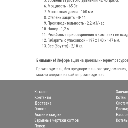
Уровень звукового давления - ≤ 43 дБ(A).
Мощность - 65 Вт.
Монтажная длина - 150 мм.
Степень защиты - IP44.
Производительность - 2,2 м3/час.
Напор - 1,2 м.
Резьбовые присоединения в комплект не вход
Габариты с упаковкой - 197 х 140 х 147 мм.
Вес (брутто) - 2,18 кг.
Внимание!
Информация
на данном интернет ресурс
Производитель, без предварительного уведомления,
можно сверить на сайте производителя.
Каталог
Запчас
Контакты
Котлы
Доставка
Систем
Оплата
Расшир
Акции и скидки
Насос
Взрывные чертежи котлов
Котель
Поиск