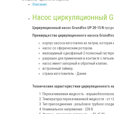
Описание
Насос циркуляционный Gr
Циркуляционный насос Grundfos UP 20-15 N
предн
Преимущества циркуляционного насоса Grundfos 
корпус насоса изготовлен из латуни, котора
насос со сферическим ротором;
малошумный однофазный 2-полюсный гистере
разрешен для применения в контакте с питьев
насос имеет запорный и обратный клапан;
встроенный таймер;
страна изготовитель - Дания.
Технические характеристики циркуляционного нас
Перекачиваемая жидкость - взрывобезопасная
Температура перекачиваемой жидкости - от +2
Тип присоединения - резьбовое трубное соедин
Номинальное напряжение - 230 В.